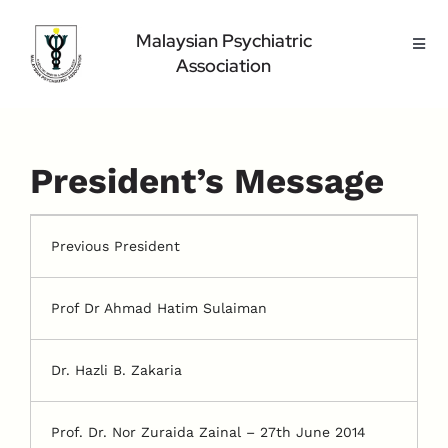
Skip
to
Malaysian Psychiatric
Toggl
content
Association
Navig
Home Page
About Us
Highlight
President’s Message
Conference
Public
Previous President
Medical Professional
Prof Dr Ahmad Hatim Sulaiman
Contact Us
Dr. Hazli B. Zakaria
Prof. Dr. Nor Zuraida Zainal – 27th June 2014