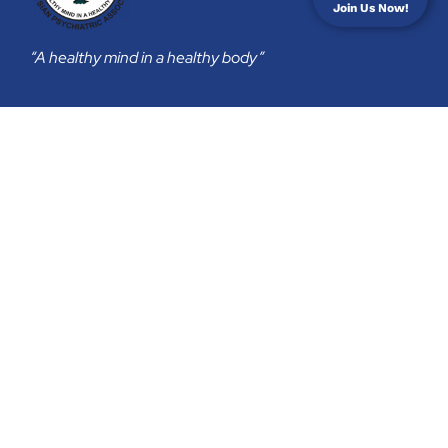
Join Us Now!
“A healthy mind in a healthy body”
Membership
Join Us
Membership Subscription
Privacy Policy
Return & Refund Policy
Contact
secretariat@psychiatry-malaysia.org
Malaysian Psychiatric Association
B-06-03, 3 TWO SQUARE, 2 JALAN 19/1,